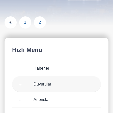
«
1
2
Hızlı Menü
→
Haberler
→
Duyurular
→
Anonslar