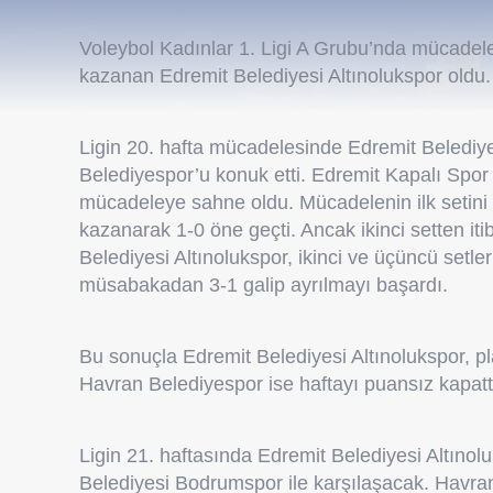
Voleybol Kadınlar 1. Ligi A Grubu’nda mücadele
kazanan Edremit Belediyesi Altınolukspor oldu.
Ligin 20. hafta mücadelesinde Edremit Belediy
Belediyespor’u konuk etti. Edremit Kapalı Spo
mücadeleye sahne oldu. Mücadelenin ilk setini
kazanarak 1-0 öne geçti. Ancak ikinci setten it
Belediyesi Altınolukspor, ikinci ve üçüncü setl
müsabakadan 3-1 galip ayrılmayı başardı.
Bu sonuçla Edremit Belediyesi Altınolukspor, pl
Havran Belediyespor ise haftayı puansız kapatt
Ligin 21. haftasında Edremit Belediyesi Altı
Belediyesi Bodrumspor ile karşılaşacak. Havra