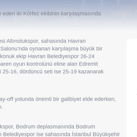
 eden iki Körfez ekibinin karşılaşmasında
esi Altınolukspor, sahasında Havran
r Salonu’nda oynanan karşılaşma büyük bir
 konuk ekip Havran Belediyespor 26-24
ibaren oyun kontrolünü eline alan Edremit
eri 25-16, dördüncü seti ise 25-19 kazanarak
ay-off yolunda önemli bir galibiyet elde ederken,
ı.
nolukspor, Bodrum deplasmanında Bodrum
n Belediyespor ise sahasında İstanbul Büyükşehir