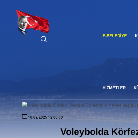
ARA
E-BELEDIYE
K
HİZMETLER
K
10.02.2025 12:00:00
Voleybolda Körfez