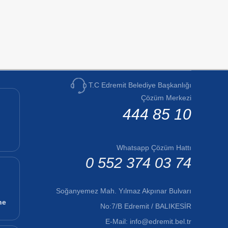
T.C Edremit Belediye Başkanlığı
Çözüm Merkezi
444 85 10
Whatsapp Çözüm Hattı
0 552 374 03 74
Soğanyemez Mah. Yılmaz Akpınar Bulvarı
ne
No:7/B Edremit / BALIKESİR
E-Mail:
info@edremit.bel.tr