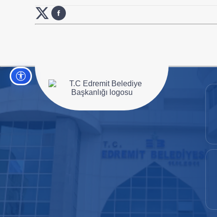
Erişilebilirlik ayarları
Ana sayfaya git