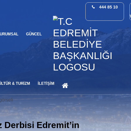
444 85 10
URUMSAL
GÜNCEL
ANA SAYFA
ÜLTÜR & TURİZM
İLETİŞİM
 Derbisi Edremit’in