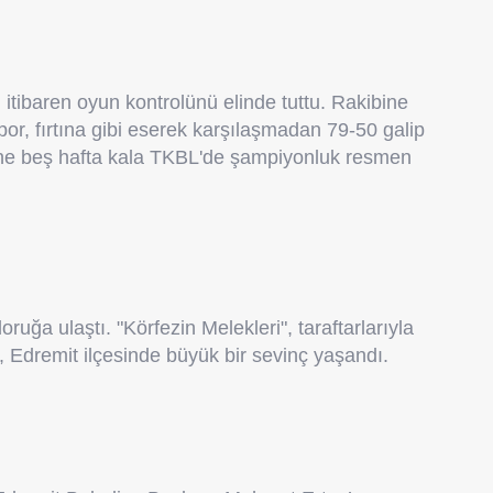
 itibaren oyun kontrolünü elinde tuttu. Rakibine
or, fırtına gibi eserek karşılaşmadan 79-50 galip
timine beş hafta kala TKBL'de şampiyonluk resmen
uğa ulaştı. "Körfezin Melekleri", taraftarlarıyla
n, Edremit ilçesinde büyük bir sevinç yaşandı.