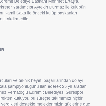
Edremit Belediye Başkanı Mehmet Ertaş’a,
ekreter Yardımcısı Aytekin Durmaz ile kulübün
ı Kamil Saka ile önceki kulüp başkanları
ti takdim edildi.
ÜR
uları ve teknik heyeti başarılarından dolayı
 kala şampiyonluğunu ilan ederek 25 yıl aradan
mız Ferhatoğlu Edremit Belediyesi Gürespor
rekten kutluyor, bu süreçte takımımızı hiçbir
verdikleri destekle meleklerimizin güçlerine güç