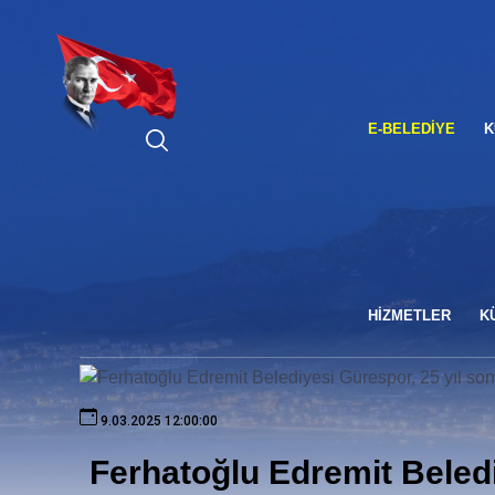
ARA
E-BELEDIYE
K
HİZMETLER
K
9.03.2025 12:00:00
Ferhatoğlu Edremit Beledi