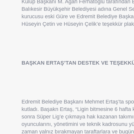
Kulüp Başkanı M. Agah Ferhatoğlu tarafından 
Balıkesir Büyükşehir Belediyesi adına Genel S
kurucusu eski Güre ve Edremit Belediye Başkan
Hüseyin Çetin ve Hüseyin Çelik’e teşekkür plake
BAŞKAN ERTAŞ’TAN DESTEK VE TEŞEKK
Edremit Belediye Başkanı Mehmet Ertaş’ta sporc
kutladı. Başakn Ertaş, “Ligin bitmesine 6 hafta
sonra Süper Lig’e çıkmaya hak kazanan takımı
oyuncularını, yönetimini ve teknik kadrosunu yü
zaman yalnız bırakmayan taraftarlara ve bugün 