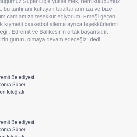
e olduğumuz Süper Lig'e yükselmek, hem kulübümüz
bu tarihi anı kutlayan taraftarlarımıza ve bize
, tüm camiamıza teşekkür ediyorum. Emeği geçen
ok kıymetli basketbol aileme ayrıca teşekkürlerimi
il, Edremit ve Balıkesir'in ortak başarısıdır.
t'in gururu olmaya devam edeceğiz" dedi.