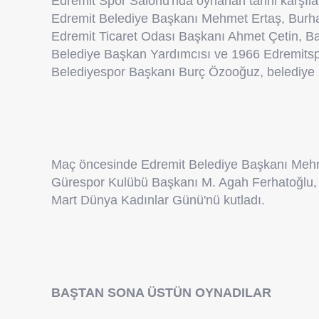
Edremit Spor Salonu'nda oynanan tarihi karş
Edremit Belediye Başkanı Mehmet Ertaş, Burha
Edremit Ticaret Odası Başkanı Ahmet Çetin, Ba
Belediye Başkan Yardımcısı ve 1966 Edremitsp
Belediyespor Başkanı Burç Özooğuz, belediye mec
Maç öncesinde Edremit Belediye Başkanı Mehm
Gürespor Kulübü Başkanı M. Agah Ferhatoğlu, 
Mart Dünya Kadınlar Günü'nü kutladı.
BAŞTAN SONA ÜSTÜN OYNADILAR