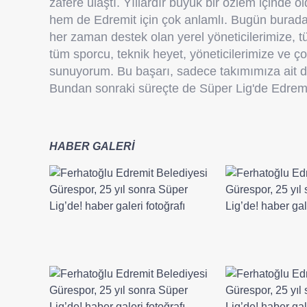
zafere ulaştı. Yıllardır büyük bir özlem içind
hem de Edremit için çok anlamlı. Bugün burada, 
her zaman destek olan yerel yöneticilerimize
tüm sporcu, teknik heyet, yöneticilerimize ve ç
sunuyorum. Bu başarı, sadece takımımıza ait değ
Bundan sonraki süreçte de Süper Lig'de Edremi
HABER GALERİ