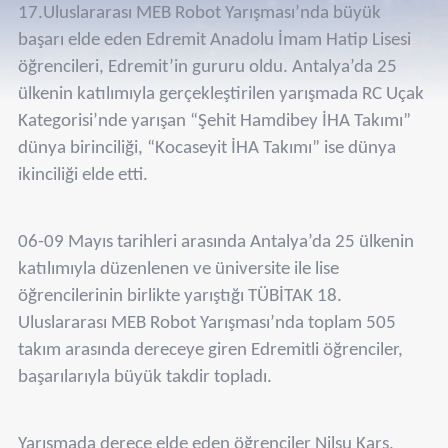
17.Uluslararası MEB Robot Yarışması’nda büyük
başarı elde eden Edremit Anadolu İmam Hatip Lisesi
öğrencileri, Edremit’in gururu oldu. Antalya’da 25
ülkenin katılımıyla gerçekleştirilen yarışmada RC Uçak
Kategorisi’nde yarışan “Şehit Hamdibey İHA Takımı”
dünya birinciliği, “Kocaseyit İHA Takımı” ise dünya
ikinciliği elde etti.
06-09 Mayıs tarihleri arasında Antalya’da 25 ülkenin
katılımıyla düzenlenen ve üniversite ile lise
öğrencilerinin birlikte yarıştığı TÜBİTAK 18.
Uluslararası MEB Robot Yarışması’nda toplam 505
takım arasında dereceye giren Edremitli öğrenciler,
başarılarıyla büyük takdir topladı.
Yarışmada derece elde eden öğrenciler Nilsu Kars,