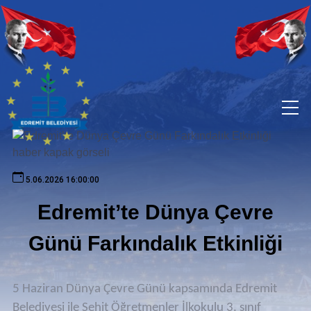
5.06.2026 16:00:00
Edremit’te Dünya Çevre
Günü Farkındalık Etkinliği
5 Haziran Dünya Çevre Günü kapsamında Edremit
Belediyesi ile Şehit Öğretmenler İlkokulu 3. sınıf