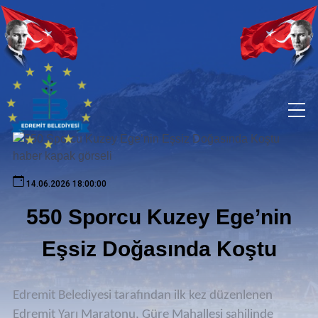
14.06.2026 18:00:00
550 Sporcu Kuzey Ege’nin
Eşsiz Doğasında Koştu
Edremit Belediyesi tarafından ilk kez düzenlenen
Edremit Yarı Maratonu, Güre Mahallesi sahilinde