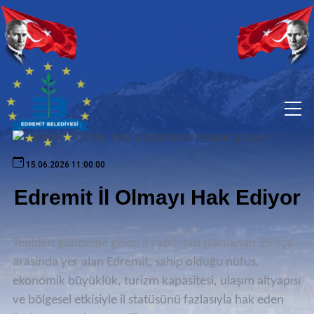
15.06.2026 11:00:00
Edremit İl Olmayı Hak Ediyor
Yeniden gündeme gelen il yapılması planlanan 25 ilçe
arasında yer alan Edremit, sahip olduğu nüfus,
ekonomik büyüklük, turizm kapasitesi, ulaşım altyapısı
ve bölgesel etkisiyle il statüsünü fazlasıyla hak eden