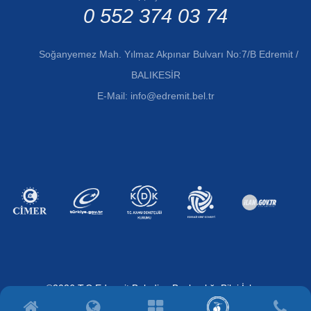
0 552 374 03 74
Soğanyemez Mah. Yılmaz Akpınar Bulvarı No:7/B Edremit /
BALIKESİR
E-Mail:
info@edremit.bel.tr
©2026 T.C Edremit Belediye Başkanlığı Bilgi İşlem
Müdürlüğü | Tüm Hakları Saklıdır.
Tasarım
Cats Yazılım
|
Erişilebilirlik