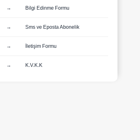
→
Bilgi Edinme Formu
→
Sms ve Eposta Abonelik
→
İletişim Formu
→
K.V.K.K