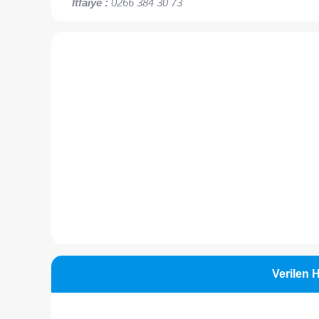
İtfaiye :
0266 384 30 73
Verilen 