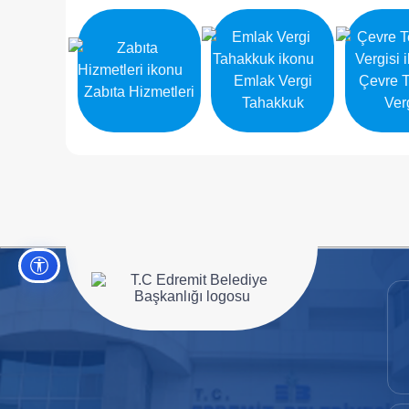
Emlak Vergi
Çevre T
Zabıta Hizmetleri
Tahakkuk
Ver
Erişilebilirlik ayarları
Ana sayfaya git