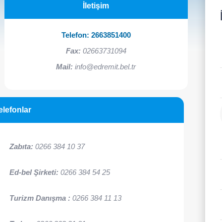
İletişim
Telefon:
2663851400
Fax:
02663731094
Mail:
info@edremit.bel.tr
elefonlar
Zabıta:
0266 384 10 37
Ed-bel Şirketi:
0266 384 54 25
Turizm Danışma :
0266 384 11 13