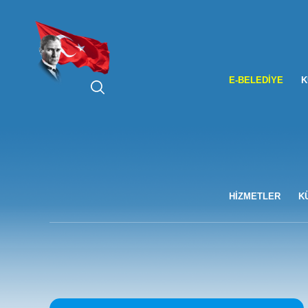
ARA
E-BELEDIYE
K
HİZMETLER
K