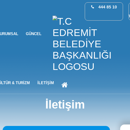
444 85 10
URUMSAL
GÜNCEL
ANA SAYFA
ÜLTÜR & TURİZM
İLETİŞİM
İletişim