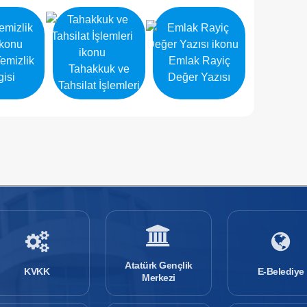
emizlik
Emlak Rayiç
Tahakkuk ve
gisi
Değer Yazısı
Tahsilat İşlemleri
Atatürk Gençlik
KVKK
E-Belediye
Merkezi