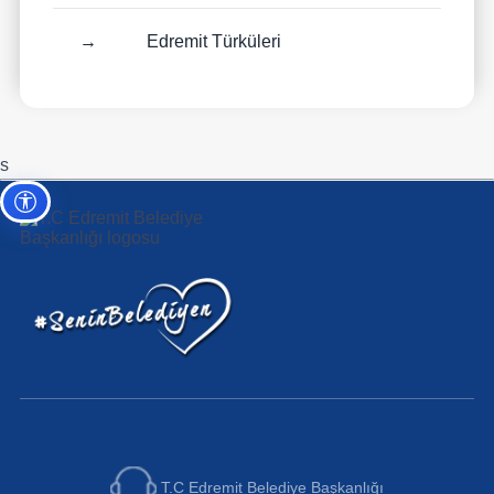
→
Edremit Türküleri
s
Erişilebilirlik ayarları
T.C Edremit Belediye Başkanlığı