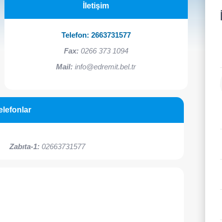
İletişim
Telefon:
2663731577
Fax:
0266 373 1094
Mail:
info@edremit.bel.tr
elefonlar
Zabıta-1:
02663731577