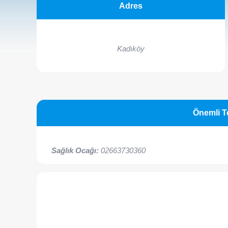
Adres
Kadıköy
Önemli T
Sağlık Ocağı:
02663730360