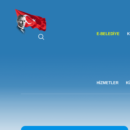
ARA
E-BELEDIYE
K
HİZMETLER
K