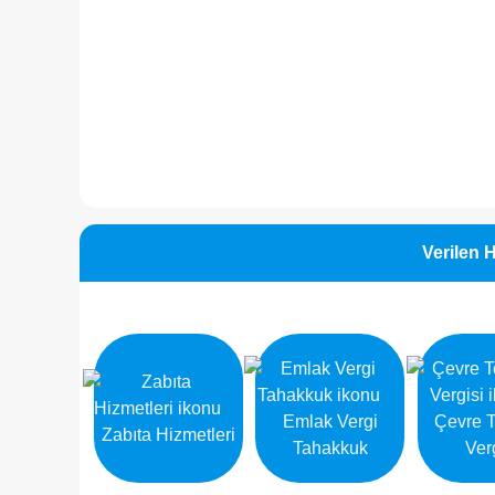
Verilen 
Emlak Vergi
Çevre T
Zabıta Hizmetleri
Tahakkuk
Ver