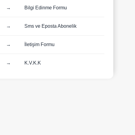
→
Bilgi Edinme Formu
→
Sms ve Eposta Abonelik
→
İletişim Formu
→
K.V.K.K