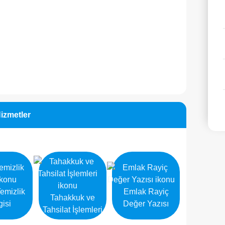
Hizmetler
emizlik
Emlak Rayiç
Tahakkuk ve
gisi
Değer Yazısı
Tahsilat İşlemleri