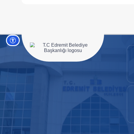
Erişilebilirlik ayarları
Ana sayfaya git