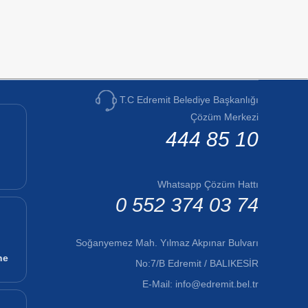
T.C Edremit Belediye Başkanlığı
Çözüm Merkezi
444 85 10
Whatsapp Çözüm Hattı
0 552 374 03 74
Soğanyemez Mah. Yılmaz Akpınar Bulvarı
ne
No:7/B Edremit / BALIKESİR
E-Mail:
info@edremit.bel.tr