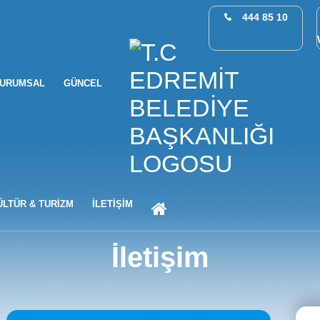
444 85 10
URUMSAL
GÜNCEL
ANA SAYFA
ÜLTÜR & TURİZM
İLETİŞİM
İletişim