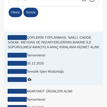
Filtrele
Temizle
İhaleler tablosu: İhale başlığı, durumu, tarihi, müdürlüğü ve dos
ÇÖPLERİN TOPLANMASI, NAKLİ, CADDE,
SOKAK, MEYDAN VE PAZARYERLERİNİN MAKİNE İLE
SÜPÜRÜLMESİ AMACIYLA ARAÇ KİRALAMA HİZMET ALIMI
Tamamlandı
05.12.2025
Temizlik İşleri Müdürlüğü
AKARYAKIT ÜRÜNLERİ ALIMI
Tamamlandı