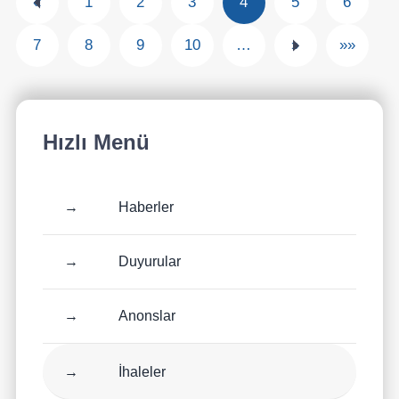
«
1
2
3
4
5
6
7
8
9
10
…
»
»»
Hızlı Menü
→
Haberler
→
Duyurular
→
Anonslar
→
İhaleler