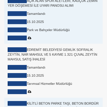
AÇIK ALAN SPOR ALETLERİ, KAUÇUK ZEMİN
YER DÖŞEMESİ İLE UYARI PANOSU ALIMI
Tamamlandı
15.10.2025
Park ve Bahçeler Müdürlüğü
EDREMİT BELEDİYESİ GEMLİK SOFRALIK
ZEYTİN, NAR MAHSUL VE 5 KAYME 1.321 ÇUVAL ZEYTİN
MAHSUL SATIŞ İHALESİ
Tamamlandı
15.10.2025
Tarımsal Hizmetler Müdürlüğü
KİLİTLİ BETON PARKE TAŞI, BETON BORDÜR