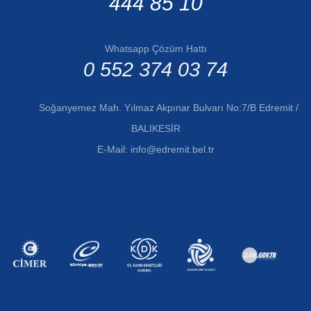
444 85 10
Whatsapp Çözüm Hattı
0 552 374 03 74
Soğanyemez Mah. Yılmaz Akpınar Bulvarı No:7/B Edremit /
BALIKESİR
E-Mail:
info@edremit.bel.tr