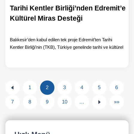
Tarihi Kentler Birliği’nden Edremit’e
Kültürel Miras Desteği
Balıkesir’den kabul edilen tek proje Edremit’ten Tarihi
Kentler Birliği’nin (TKB), Türkiye genelinde tarihi ve kültürel
«
1
2
3
4
5
6
7
8
9
10
…
»
»»