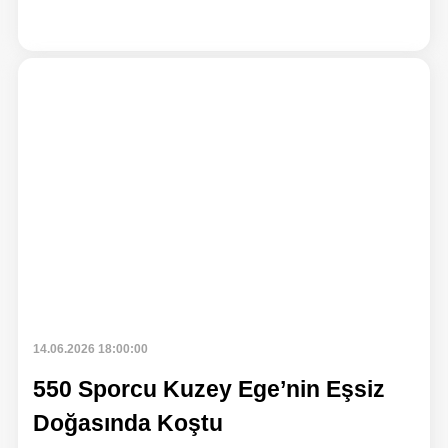
Hab
14.06.2026 18:00:00
550 Sporcu Kuzey Ege’nin Eşsiz
Doğasında Koştu