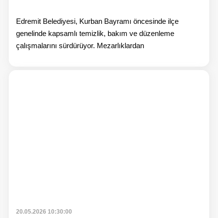
Edremit Belediyesi, Kurban Bayramı öncesinde ilçe
genelinde kapsamlı temizlik, bakım ve düzenleme
çalışmalarını sürdürüyor. Mezarlıklardan
Habe
20.05.2026 10:30:00