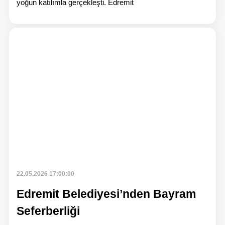
yoğun katılımla gerçekleşti. Edremit
Hab
22.05.2026 17:00:00
Edremit Belediyesi’nden Bayram
Seferberliği