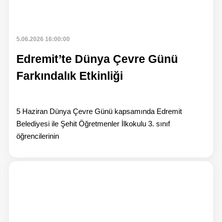
5.06.2026 16:00:00
Edremit’te Dünya Çevre Günü
Farkındalık Etkinliği
5 Haziran Dünya Çevre Günü kapsamında Edremit
Belediyesi ile Şehit Öğretmenler İlkokulu 3. sınıf
öğrencilerinin
Habe