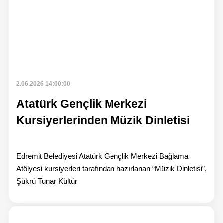
2.06.2026 14:00:00
Atatürk Gençlik Merkezi
Kursiyerlerinden Müzik Dinletisi
Edremit Belediyesi Atatürk Gençlik Merkezi Bağlama
Atölyesi kursiyerleri tarafından hazırlanan “Müzik Dinletisi”,
Şükrü Tunar Kültür
Hab