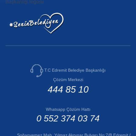
T.C Edremit Belediye Başkanlığı
Çözüm Merkezi
444 85 10
Whatsapp Çözüm Hattı
0 552 374 03 74
Soğanyemez Mah. Yılmaz Akpınar Bulvarı No:7/B Edremit /