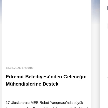
beri oku: Edremit’te 19 Mayıs Coşkusu
Haberi oku
18.05.2026 17:00:00
Edremit Belediyesi’nden Geleceğin
Mühendislerine Destek
17.Uluslararası MEB Robot Yarışması’nda büyük