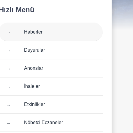
: Edremit Belediyesi’nden Geleceğin Mühendislerine Destek
Hızlı Menü
→
Haberler
→
Duyurular
→
Anonslar
→
İhaleler
→
Etkinlikler
→
Nöbetci Eczaneler