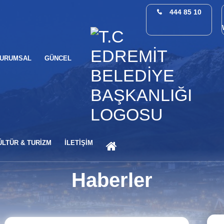
444 85 10
URUMSAL
GÜNCEL
ANA SAYFA
ÜLTÜR & TURİZM
İLETİŞİM
Haberler