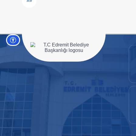
»»
Erişilebilirlik ayarları
Ana sayfaya git