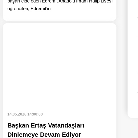
başarı elde eden Edremit Anadolu İmam Hatip Lisesi
öğrencileri, Edremit’in
beri oku: Başkan Ertaş Halk Buluşmalarını Tamamladı
Haberi oku
14.05.2026 14:00:00
Başkan Ertaş Vatandaşları
Dinlemeye Devam Ediyor