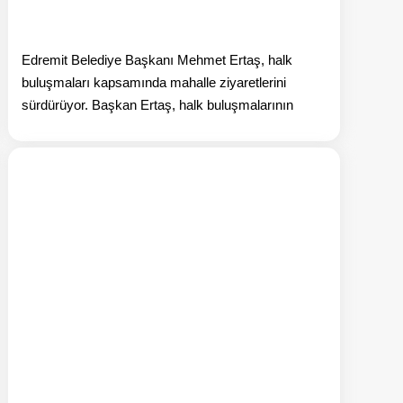
Edremit Belediye Başkanı Mehmet Ertaş, halk
buluşmaları kapsamında mahalle ziyaretlerini
sürdürüyor. Başkan Ertaş, halk buluşmalarının
beri oku: Edremit Belediyesi’nden Ücretsiz Ata Tohumu Fide Da
Haberi oku: