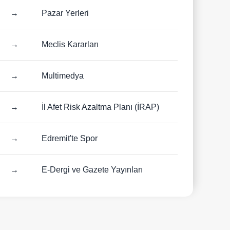
→
Pazar Yerleri
→
Meclis Kararları
: Başkan Ertaş Vatandaşları Dinlemeye Devam Ediyor
→
Multimedya
→
İl Afet Risk Azaltma Planı (İRAP)
→
Edremit'te Spor
→
E-Dergi ve Gazete Yayınları