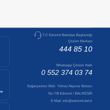
T.C Edremit Belediye Başkanlığı
Çözüm Merkezi
444 85 10
Whatsapp Çözüm Hattı
0 552 374 03 74
Soğanyemez Mah. Yılmaz Akpınar Bulvarı
ne
No:7/B Edremit / BALIKESİR
E-Mail:
info@edremit.bel.tr