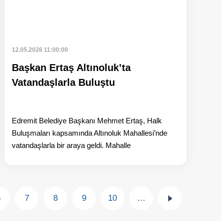
12.05.2026 11:00:00
Başkan Ertaş Altınoluk’ta
Vatandaşlarla Buluştu
Edremit Belediye Başkanı Mehmet Ertaş, Halk
Buluşmaları kapsamında Altınoluk Mahallesi’nde
vatandaşlarla bir araya geldi. Mahalle
6
7
8
9
10
…
»