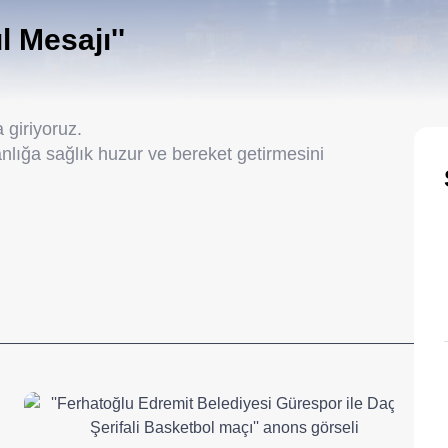
ıl Mesajı''
a giriyoruz.
nlığa sağlık huzur ve bereket getirmesini
__________________________________________________