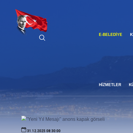
ARA
E-BELEDIYE
K
HİZMETLER
K
31.12.2025 08:30:00