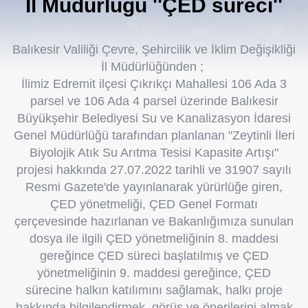
İl Müdürlüğü ''ÇED süreci''
Balıkesir Valiliği Çevre, Şehircilik ve İklim Değişikliği
İl Müdürlüğünden ;
İlimiz Edremit ilçesi Çıkrıkçı Mahallesi 106 Ada 3
parsel ve 106 Ada 4 parsel üzerinde Balıkesir
Büyükşehir Belediyesi Su ve Kanalizasyon İdaresi
Genel Müdürlüğü tarafından planlanan "Zeytinli İleri
Biyolojik Atık Su Arıtma Tesisi Kapasite Artışı"
projesi hakkında 27.07.2022 tarihli ve 31907 sayılı
Resmi Gazete'de yayınlanarak yürürlüğe giren,
ÇED yönetmeliği, ÇED Genel Formatı
çerçevesinde hazırlanan ve Bakanlığımıza sunulan
dosya ile ilgili ÇED yönetmeliğinin 8. maddesi
gereğince ÇED süreci başlatılmış ve ÇED
yönetmeliğinin 9. maddesi gereğince, ÇED
sürecine halkın katılımını sağlamak, halkı proje
hakkında bilgilendirmek, görüş ve önerilerini almak