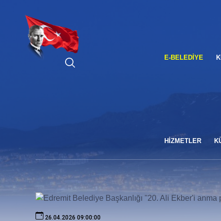
ARA
E-BELEDIYE
K
HİZMETLER
K
26.04.2026 09:00:00