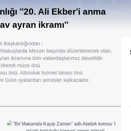
ığı ''20. Ali Ekber'i anma
av ayran ikramı''
e Başkanlığından ;
ahtakuşlarda Mezarı başında düzenlenecek olan,
yran ikramına tüm vatandaşlarımız davetlidir.
 Edremit müze önü
osu önü, Altınoluk hizmet binası önü
 Güre ışıklardan servisler kalkacaktır.
__________________________________________________