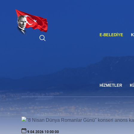
ARA
E-BELEDIYE
K
HİZMETLER
K
9.04.2026 10:00:00