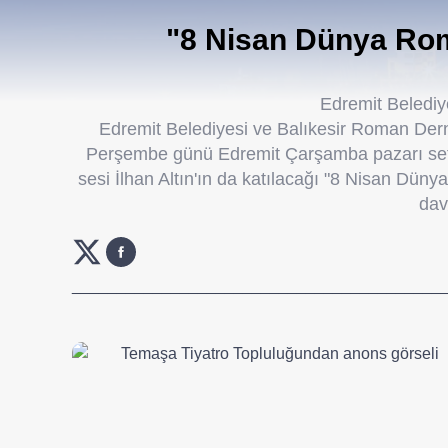
"8 Nisan Dünya Ro
Edremit Belediy
Edremit Belediyesi ve Balıkesir Roman Dern
Perşembe günü Edremit Çarşamba pazarı set
sesi İlhan Altın'ın da katılacağı "8 Nisan Dü
dave
_________________________________________